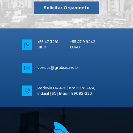
Solicitar Orçamento
+55 47 3281-
+55 47 9 9242-
9100
6040
vendas@grubras.ind.br
Rodovia BR 470 | Km 69 nº 2451,
Indaial | SC | Brasil | 89082-223