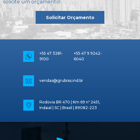
solicite um orçamento!
Solicitar Orçamento
+55 47 3281-
+55 47 9 9242-
9100
6040
vendas@grubras.ind.br
Rodovia BR 470 | Km 69 nº 2451,
Indaial | SC | Brasil | 89082-223